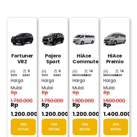
Geblek
Alun-
Batu
Art
Pari:
Alun
Songgo
Space:
Daya
Kidul:
Langit:
Daya
Tarik,
Daya
Daya
Tarik,
Rute,
Tarik,
Tarik,
Rute,
Jam
Rute,
Rute,
Jam
Buka,
Jam
Jam
Buka,
HTM
Buka,
Buka,
HTM
HTM
HTM
Fortuner
Pajero
HiAce
HiAce
VRZ
Sport
Commuter
Premio
5
5
14
14
SUV
seat
SUV
seat
Minivans
seat
Minivans
seat
Harga
Harga
Harga
Harga
Mulai:
Mulai:
Mulai:
Mulai:
Rp
Rp
Rp
Rp
1.750.000
1.750.000
1.300.000
1.600.000
Rp
Rp
Rp
Rp
1.200.000
1.200.000
1.200.000
1.400.000
CEK
CEK
CEK
CEK
DETAIL
DETAIL
DETAIL
DETAIL