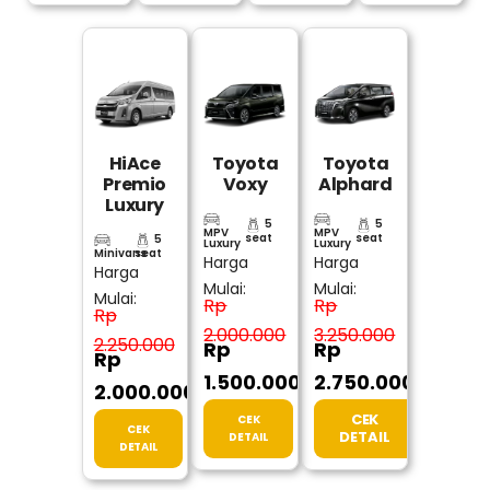
HiAce
Toyota
Toyota
Premio
Voxy
Alphard
Luxury
5
5
MPV
MPV
seat
seat
5
Luxury
Luxury
Minivans
seat
Harga
Harga
Harga
Mulai:
Mulai:
Mulai:
Rp
Rp
Rp
2.000.000
3.250.000
2.250.000
Rp
Rp
Rp
1.500.000
2.750.000
2.000.000
CEK
CEK
CEK
DETAIL
DETAIL
DETAIL