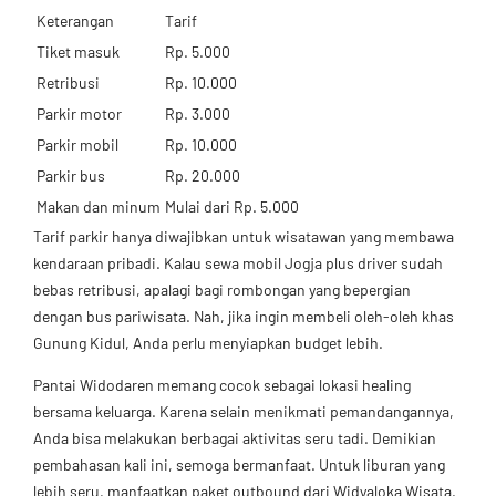
Keterangan
Tarif
Tiket masuk
Rp. 5.000
Retribusi
Rp. 10.000
Parkir motor
Rp. 3.000
Parkir mobil
Rp. 10.000
Parkir bus
Rp. 20.000
Makan dan minum
Mulai dari Rp. 5.000
Tarif parkir hanya diwajibkan untuk wisatawan yang membawa
kendaraan pribadi. Kalau sewa mobil Jogja plus driver sudah
bebas retribusi, apalagi bagi rombongan yang bepergian
dengan bus pariwisata. Nah, jika ingin membeli oleh-oleh khas
Gunung Kidul, Anda perlu menyiapkan budget lebih.
Pantai Widodaren memang cocok sebagai lokasi healing
bersama keluarga. Karena selain menikmati pemandangannya,
Anda bisa melakukan berbagai aktivitas seru tadi. Demikian
pembahasan kali ini, semoga bermanfaat. Untuk liburan yang
lebih seru, manfaatkan paket outbound dari Widyaloka Wisata.