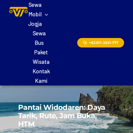
Skip
Sewa
to
Mobil
content
Jogja
Sewa
Bus
+62 811-2521-777
Paket
Wisata
Kontak
Kami
Pantai Widodaren: Daya
Tarik, Rute, Jam Buka,
HTM