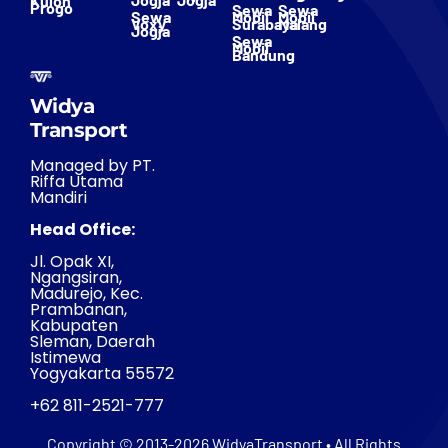
Kulon
Progo
Sewa
Sewa
Sewa
Mobil
Mobil
Voxy
Surabaya
Malang
Jogja
Sewa
Mobil
Bandung
Widya
Transport
Managed by PT.
Riffa Utama
Mandiri
Head Office:
Jl. Opak XI,
Ngangsiran,
Madurejo, Kec.
Prambanan,
Kabupaten
Sleman, Daerah
Istimewa
Yogyakarta 55572
+62 811-2521-777
Copyright © 2013-2026 WidyaTransport • All Rights