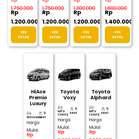
1.750.000
1.750.000
1.300.000
1.600.000
Rp
Rp
Rp
Rp
1.200.000
1.200.000
1.200.000
1.400.000
CEK
CEK
CEK
CEK
DETAIL
DETAIL
DETAIL
DETAIL
HiAce
Toyota
Toyota
Premio
Voxy
Alphard
Luxury
5
5
MPV
MPV
seat
seat
5
Luxury
Luxury
Minivans
seat
Harga
Harga
Harga
Mulai:
Mulai:
Mulai:
Rp
Rp
Rp