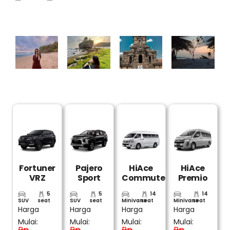
Pantai
Pantai
Pantai
Candi
Banyu
Batu
Ngantep:
Singosari:
Meneng:
Bengkung:
Daya
Daya
Daya
Daya
Tarik,
Tarik,
Tarik,
Tarik,
Rute,
Rute,
Rute,
Rute,
Jam
Jam
Jam
Jam
Buka,
Buka,
Buka,
Buka,
HTM
HTM
HTM
HTM
Fortuner
Pajero
HiAce
HiAce
VRZ
Sport
Commuter
Premio
5
5
14
14
SUV
seat
SUV
seat
Minivans
seat
Minivans
seat
Harga
Harga
Harga
Harga
Mulai:
Mulai:
Mulai:
Mulai:
Rp
Rp
Rp
Rp